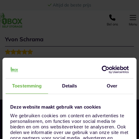
Ga naar de inhoud
Altijd de beste prijs
Bel ons
Menu
Yvon Schrama
Toestemming
Details
Over
Deze website maakt gebruik van cookies
We gebruiken cookies om content en advertenties te
personaliseren, om functies voor social media te
bieden en om ons websiteverkeer te analyseren. Ook
delen we informatie over uw gebruik van onze site met
onze partners voor social media, adverteren en