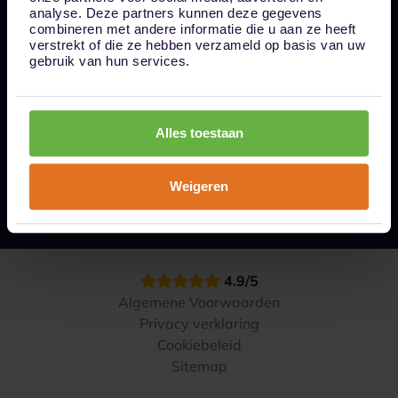
Bel ons op 085 - 0161611
analyse. Deze partners kunnen deze gegevens
info@1box.nl
combineren met andere informatie die u aan ze heeft
Volg ons
verstrekt of die ze hebben verzameld op basis van uw
gebruik van hun services.
Onze opslaglocaties
Alles toestaan
Hoe werkt het?
Weigeren
Contact
4.9/5
Algemene Voorwaarden
Privacy verklaring
Cookiebeleid
Sitemap