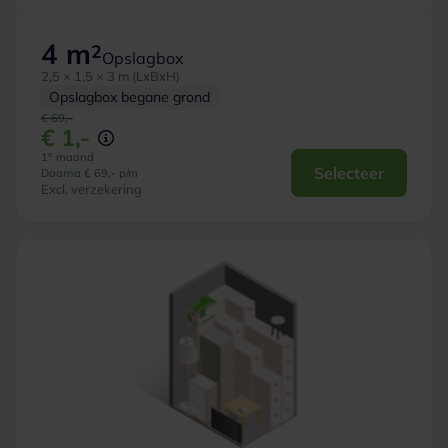
4 m
2
Opslagbox
2,5 × 1,5 × 3 m (LxBxH)
Opslagbox begane grond
€ 69,-
€ 1,-
e
1
maand
Selecteer
Daarna € 69,- p/m
Excl. verzekering