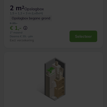
2 m
2
Opslagbox
1,5 × 1,3 × 3 m (LxBxH)
Opslagbox begane grond
€ 39,-
€ 1,-
e
1
maand
Selecteer
Daarna € 39,- p/m
Excl. verzekering