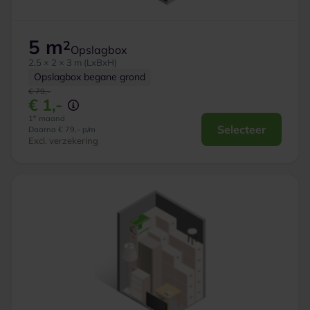
5 m
2
Opslagbox
2,5 × 2 × 3 m (LxBxH)
Opslagbox begane grond
€ 79,-
€ 1,-
e
1
maand
Selecteer
Daarna € 79,- p/m
Excl. verzekering