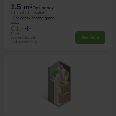
1,5 m
2
Opslagbox
0,8 × 1,6 × 3 m (LxBxH)
Opslagbox begane grond
€ 32,-
€ 1,-
e
1
maand
Selecteer
Daarna € 32,- p/m
Excl. verzekering