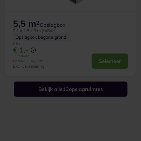
5,5 m
2
Opslagbox
2,1 × 2,5 × 3 m (LxBxH)
Opslagbox begane grond
€ 84,-
€ 1,-
e
1
maand
Selecteer
Daarna € 84,- p/m
Excl. verzekering
Bekijk alle
13
opslagruimtes