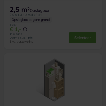
2,5 m
2
Opslagbox
2,0 × 1,3 × 3 m (LxBxH)
Opslagbox begane grond
€ 38,-
€ 1,-
e
1
maand
Selecteer
Daarna € 38,- p/m
Excl. verzekering