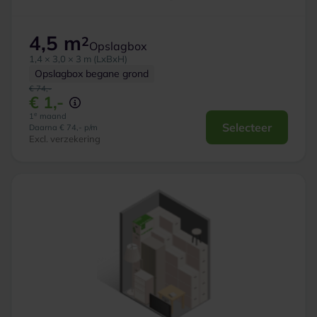
4,5 m
2
Opslagbox
1,4 × 3,0 × 3 m (LxBxH)
Opslagbox begane grond
€ 74,-
€ 1,-
e
1
maand
Selecteer
Daarna € 74,- p/m
Excl. verzekering