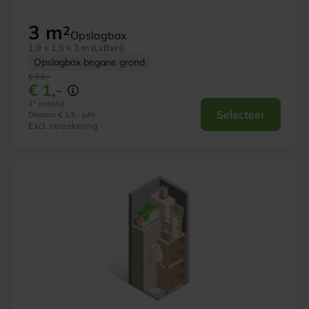
3 m
2
Opslagbox
1,9 × 1,5 × 3 m (LxBxH)
Opslagbox begane grond
€ 53,-
€ 1,-
e
1
maand
Selecteer
Daarna € 53,- p/m
Excl. verzekering