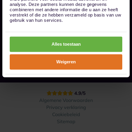
Bel ons op 085 - 0161611
analyse. Deze partners kunnen deze gegevens
info@1box.nl
combineren met andere informatie die u aan ze heeft
Volg ons
verstrekt of die ze hebben verzameld op basis van uw
gebruik van hun services.
Onze opslaglocaties
Alles toestaan
Hoe werkt het?
Weigeren
Contact
4.9/5
Algemene Voorwaarden
Privacy verklaring
Cookiebeleid
Sitemap