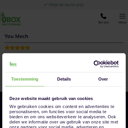
Ga naar de inhoud
Altijd de beste prijs
Bel ons
Menu
You Mech
Toestemming
Details
Over
Deze website maakt gebruik van cookies
We gebruiken cookies om content en advertenties te
personaliseren, om functies voor social media te
bieden en om ons websiteverkeer te analyseren. Ook
delen we informatie over uw gebruik van onze site met
onze partners voor social media, adverteren en