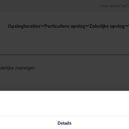
Hoe werkt het?
Opslaglocaties
Particuliere opslag
Zakelijke opslag
ndelijke manager.
Details