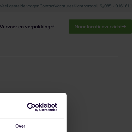
Veel gestelde vragen
Contact
Vacatures
Klantportaal
085 - 0161611
Vervoer en verpakking
Naar locatieoverzicht
Over