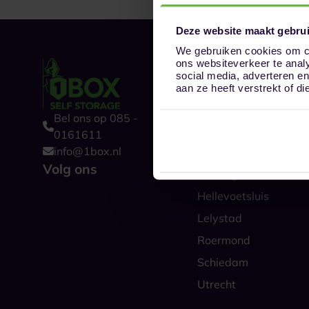
Deze website maakt gebrui
We gebruiken cookies om co
ons websiteverkeer te anal
Onze opslaglocat
social media, adverteren e
Alkmaar
aan ze heeft verstrekt of 
Amsterdam
Bel ons op 085 -
Boxtel
0161611
info@1box.nl
Den Haag
Volg ons
Groningen
Hellevoetsluis
Lelystad
Roermond
Schiedam
Utrecht