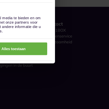
al media te bieden en om
met onze partners voor
 werkt het?
Contact
andere informatie die u
ge opslag
Over 1BOX
s.
storage
Klantenservice
culieren
Duurzaamheid
ijk
Blog
Alles toestaan
gestelde vragen
s over opslag
gingen in de buurt