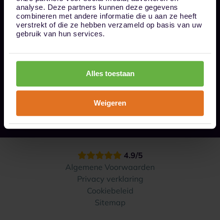
Bel ons op 085 - 0161611
analyse. Deze partners kunnen deze gegevens
info@1box.nl
combineren met andere informatie die u aan ze heeft
Volg ons
verstrekt of die ze hebben verzameld op basis van uw
gebruik van hun services.
Onze opslaglocaties
Alles toestaan
Hoe werkt het?
Weigeren
Contact
4.9/5
Algemene Voorwaarden
Privacy verklaring
Cookiebeleid
Sitemap