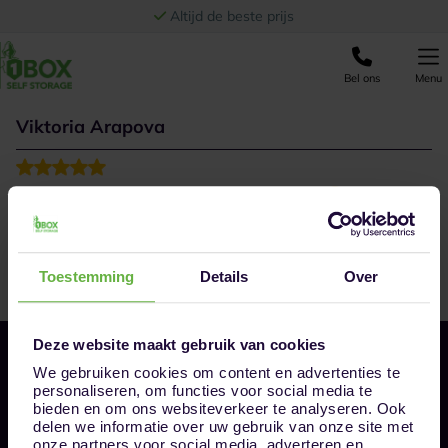
Ga naar de inhoud
Altijd de beste prijs
Bel ons
Menu
Viktoria Arapova
Nice clean storage. Even music in the hall.
Toestemming
Details
Over
Deze website maakt gebruik van cookies
We gebruiken cookies om content en advertenties te
personaliseren, om functies voor social media te
bieden en om ons websiteverkeer te analyseren. Ook
delen we informatie over uw gebruik van onze site met
onze partners voor social media, adverteren en