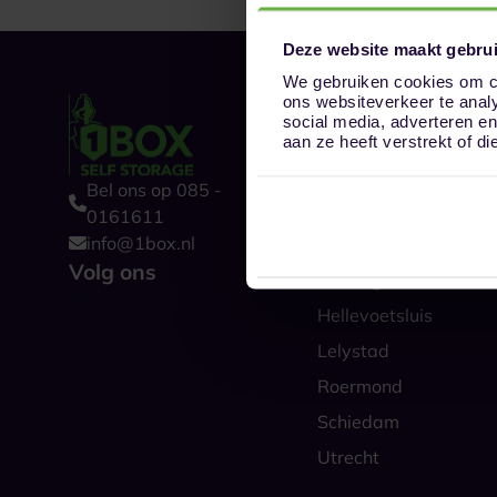
Deze website maakt gebrui
We gebruiken cookies om co
ons websiteverkeer te anal
Onze opslaglocat
social media, adverteren e
Alkmaar
aan ze heeft verstrekt of 
Amsterdam
Bel ons op 085 -
Boxtel
0161611
info@1box.nl
Den Haag
Volg ons
Groningen
Hellevoetsluis
Lelystad
Roermond
Schiedam
Utrecht