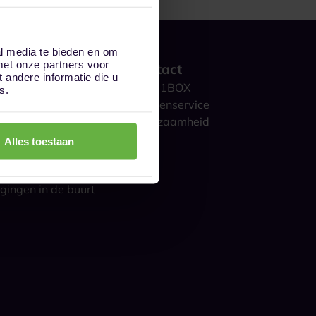
al media te bieden en om
met onze partners voor
 werkt het?
Contact
andere informatie die u
ge opslag
Over 1BOX
s.
storage
Klantenservice
culieren
Duurzaamheid
ijk
Blog
Alles toestaan
gestelde vragen
s over opslag
gingen in de buurt