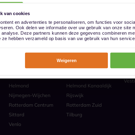
k van cookies
ntent en advertenties te personaliseren, om functies voor soci
yseren. Ook delen we informatie over uw gebruik van onze site 
ies
Hoe
n analyse. Deze partners kunnen deze gegevens combineren met 
Almere
Alphen aan den Rijn
Veili
die ze hebben verzameld op basis van uw gebruik van hun service
Self 
Barendrecht
Bergen op Zoom
Parti
Breda
Den Bosch
Zakel
Weigeren
Eindhoven Best
Goes
Veel
Alle
Heerlen
Heerlen-Heerlerbaan
Vesti
Helmond
Helmond Kanaaldijk
Nijmegen-Wijchen
Rijswijk
Rotterdam Centrum
Rotterdam Zuid
Sittard
Tilburg
Venlo