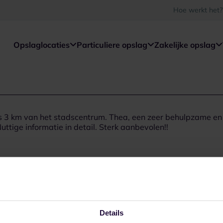
Hoe werkt het?
Opslaglocaties
Particuliere opslag
Zakelijke opslag
hts 3 km van het stadscentrum. Thea, een zeer behulpzame e
Nuttige informatie in detail. Sterk aanbevolen!!
Details