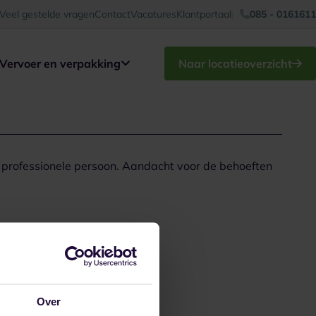
Veel gestelde vragen
Contact
Vacatures
Klantportaal
085 - 0161611
Vervoer en verpakking
Naar locatieoverzicht
n professionele persoon. Aandacht voor de behoeften
Over