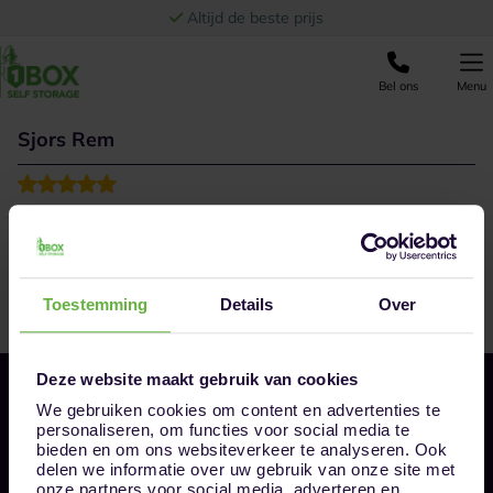
Ga naar de inhoud
Altijd de beste prijs
Bel ons
Menu
Sjors Rem
Top service heel snel en duidelijk geregeld
Toestemming
Details
Over
Deze website maakt gebruik van cookies
We gebruiken cookies om content en advertenties te
personaliseren, om functies voor social media te
bieden en om ons websiteverkeer te analyseren. Ook
delen we informatie over uw gebruik van onze site met
onze partners voor social media, adverteren en