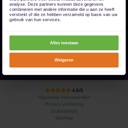
Bel ons op 085 - 0161611
analyse. Deze partners kunnen deze gegevens
info@1box.nl
combineren met andere informatie die u aan ze heeft
Volg ons
verstrekt of die ze hebben verzameld op basis van uw
gebruik van hun services.
Onze opslaglocaties
Alles toestaan
Hoe werkt het?
Weigeren
Contact
4.9/5
Algemene Voorwaarden
Privacy verklaring
Cookiebeleid
Sitemap