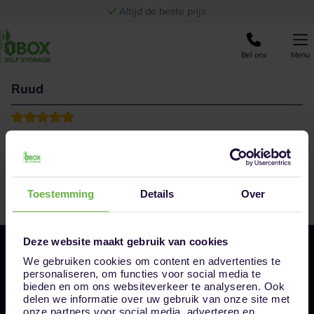
Ga naar de inhoud
Altijd de beste prijs
Bel ons
Menu
Ruud
Netjes maar vooral goed geholpen. Ook alle affpraken
zijn nagekomen en het opzeggen ging zoals het hoort,
zonder addertjes onder het gras.
Toestemming
Details
Over
Deze website maakt gebruik van cookies
We gebruiken cookies om content en advertenties te
personaliseren, om functies voor social media te
bieden en om ons websiteverkeer te analyseren. Ook
delen we informatie over uw gebruik van onze site met
onze partners voor social media, adverteren en