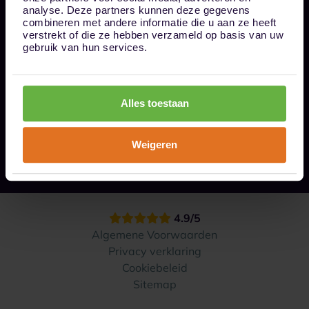
Bel ons op 085 - 0161611
analyse. Deze partners kunnen deze gegevens
info@1box.nl
combineren met andere informatie die u aan ze heeft
Volg ons
verstrekt of die ze hebben verzameld op basis van uw
gebruik van hun services.
Onze opslaglocaties
Alles toestaan
Hoe werkt het?
Weigeren
Contact
4.9/5
Algemene Voorwaarden
Privacy verklaring
Cookiebeleid
Sitemap