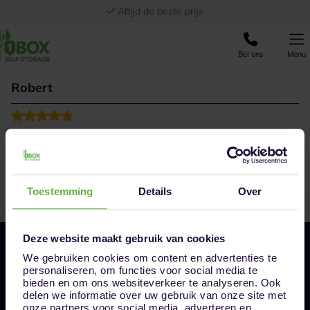
Ga naar de inhoud
Altijd de beste prijs
Bel ons
Menu
Robert
Super goed geholpen door de vestigingsmanager van
1Box Breda! Scherpe prijzen en super meedenkend.
Heel erg bedankt voor de opslag, het heeft me veel
stress gescheeld!!
Toestemming
Details
Over
Deze website maakt gebruik van cookies
We gebruiken cookies om content en advertenties te
personaliseren, om functies voor social media te
bieden en om ons websiteverkeer te analyseren. Ook
delen we informatie over uw gebruik van onze site met
onze partners voor social media, adverteren en