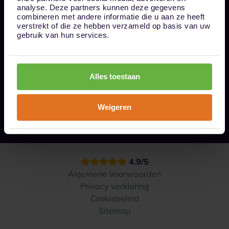
Bel ons op 085 - 0161611
analyse. Deze partners kunnen deze gegevens
info@1box.nl
combineren met andere informatie die u aan ze heeft
Volg ons
verstrekt of die ze hebben verzameld op basis van uw
gebruik van hun services.
Onze opslaglocaties
Alles toestaan
Hoe werkt het?
Weigeren
Contact
4.9/5
Algemene Voorwaarden
Privacy verklaring
Cookiebeleid
Sitemap