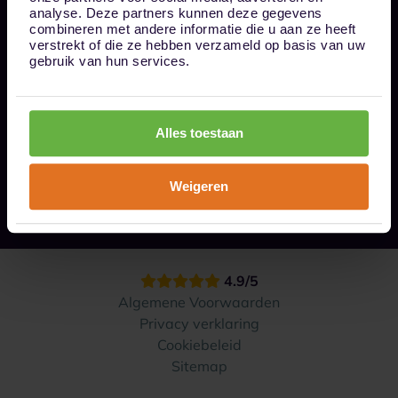
Bel ons op 085 - 0161611
analyse. Deze partners kunnen deze gegevens
info@1box.nl
combineren met andere informatie die u aan ze heeft
Volg ons
verstrekt of die ze hebben verzameld op basis van uw
gebruik van hun services.
Onze opslaglocaties
Alles toestaan
Hoe werkt het?
Weigeren
Contact
4.9/5
Algemene Voorwaarden
Privacy verklaring
Cookiebeleid
Sitemap