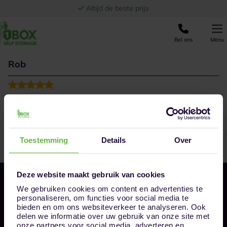
Ga naar de inhoud
Altijd de beste prijs
Bel ons
Menu
Rob
Goed bereikbare locatie met ruime parkeergelegenheid.
Binnen alles netjes en licht. Binnen voldoende ruimte om
de auto te laden of lossen. Patricia werkt klantgericht
en handelt zaken snel en vriendelijk af.
Toestemming
Details
Over
Deze website maakt gebruik van cookies
We gebruiken cookies om content en advertenties te
personaliseren, om functies voor social media te
bieden en om ons websiteverkeer te analyseren. Ook
delen we informatie over uw gebruik van onze site met
onze partners voor social media, adverteren en