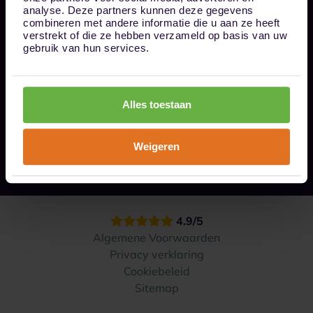
Bel ons op 085 - 0161611
analyse. Deze partners kunnen deze gegevens
info@1box.nl
combineren met andere informatie die u aan ze heeft
Volg ons
verstrekt of die ze hebben verzameld op basis van uw
gebruik van hun services.
Onze opslaglocaties
Alles toestaan
Hoe werkt het?
Weigeren
Contact
4.9/5
Algemene Voorwaarden
Privacy verklaring
Cookiebeleid
Sitemap