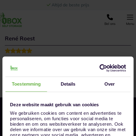
Ga naar de inhoud
Altijd de beste prijs
Bel ons
Menu
René Roest
Prima opslag, ziet er opgeruimd uit.
Toestemming
Details
Over
Deze website maakt gebruik van cookies
We gebruiken cookies om content en advertenties te
personaliseren, om functies voor social media te
bieden en om ons websiteverkeer te analyseren. Ook
delen we informatie over uw gebruik van onze site met
onze partners voor social media, adverteren en