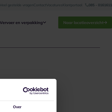
Veel gestelde vragen
Contact
Vacatures
Klantportaal
085 - 0161611
Vervoer en verpakking
Naar locatieoverzicht
Over