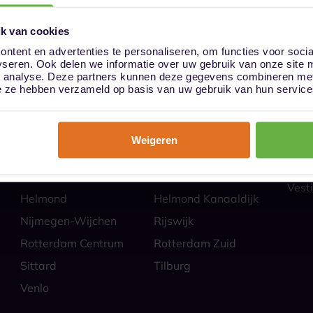
k van cookies
ntent en advertenties te personaliseren, om functies voor soci
yseren. Ook delen we informatie over uw gebruik van onze site 
ies
Hoe
n analyse. Deze partners kunnen deze gegevens combineren met 
Almere
Alphen aan den Rijn
Veili
die ze hebben verzameld op basis van uw gebruik van hun service
Self 
Barendrecht
Bergen op Zoom
Parti
Breda
Den Bosch
Zakel
Weigeren
Eindhoven Best
Goes
Veel
Alle
Heerlen
Heerlen-Heerlerbaan
Vesti
Helmond
Helmond Kanaaldijk
Nijmegen-Wijchen
Rijswijk
Rotterdam Centrum
Rotterdam Zuid
Sittard
Tilburg
Venlo