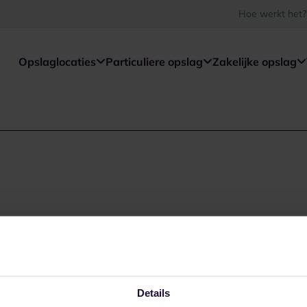
Hoe werkt het?
Opslaglocaties
Particuliere opslag
Zakelijke opslag
Details