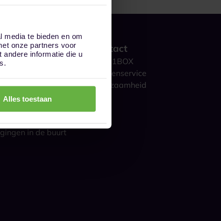
al media te bieden en om
met onze partners voor
 werkt het?
Contact
andere informatie die u
ge opslag
Over 1BOX
s.
storage
Klantenservice
culieren
Duurzaamheid
ijk
Blog
Alles toestaan
gestelde vragen
s over opslag
gingen in de buurt