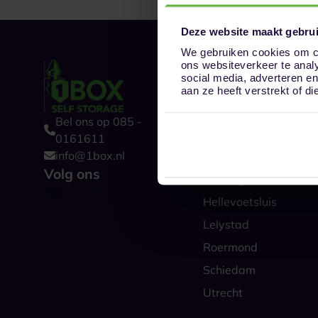
Deze website maakt gebrui
We gebruiken cookies om co
ons websiteverkeer te anal
Onze opslaglocat
social media, adverteren e
Alkmaar
aan ze heeft verstrekt of 
Amsterdam
Bel ons op 085 -
Boxtel
0161611
info@1box.nl
Den Haag
Volg ons
Groningen
Hellevoetsluis
Lelystad
Roermond
Schiedam
Utrecht