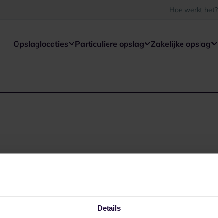
Hoe werkt het?
Opslaglocaties
Particuliere opslag
Zakelijke opslag
Details