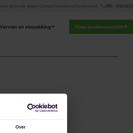
Veel gestelde vragen
Contact
Vacatures
Klantportaal
085 - 0161611
Vervoer en verpakking
Naar locatieoverzicht
Over