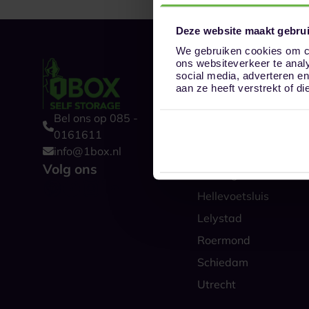
Deze website maakt gebrui
We gebruiken cookies om co
ons websiteverkeer te anal
Onze opslaglocat
social media, adverteren e
Alkmaar
aan ze heeft verstrekt of 
Amsterdam
Bel ons op 085 -
Boxtel
0161611
info@1box.nl
Den Haag
Volg ons
Groningen
Hellevoetsluis
Lelystad
Roermond
Schiedam
Utrecht