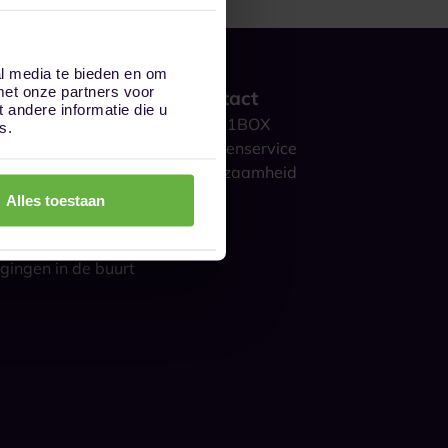
al media te bieden en om
met onze partners voor
 werkt het?
Contact
andere informatie die u
ge opslag
Over 1BOX
s.
storage
Klantenservice
culieren
Duurzaamheid
ijk
Blog
Alles toestaan
gestelde vragen
s over opslag
gingen in de buurt