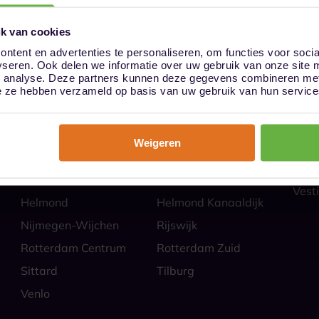
k van cookies
ntent en advertenties te personaliseren, om functies voor soci
yseren. Ook delen we informatie over uw gebruik van onze site 
ies
Hoe
n analyse. Deze partners kunnen deze gegevens combineren met 
Almere
Alphen aan den Rijn
Veili
die ze hebben verzameld op basis van uw gebruik van hun service
Self 
Barendrecht
Bergen op Zoom
Parti
Breda
Den Bosch
Zakel
Weigeren
Eindhoven Best
Goes
Veel
Alle
Heerlen
Heerlen-Heerlerbaan
Vesti
Helmond
Helmond Kanaaldijk
Nijmegen-Wijchen
Rijswijk
Rotterdam Centrum
Rotterdam Zuid
Sittard
Tilburg
Venlo