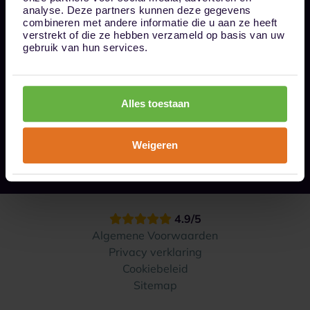
Bel ons op 085 - 0161611
analyse. Deze partners kunnen deze gegevens
info@1box.nl
combineren met andere informatie die u aan ze heeft
Volg ons
verstrekt of die ze hebben verzameld op basis van uw
gebruik van hun services.
Onze opslaglocaties
Alles toestaan
Hoe werkt het?
Weigeren
Contact
4.9/5
Algemene Voorwaarden
Privacy verklaring
Cookiebeleid
Sitemap