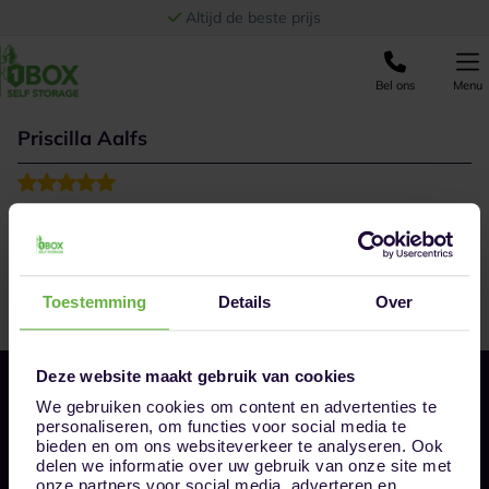
Ga naar de inhoud
Altijd de beste prijs
Bel ons
Menu
Priscilla Aalfs
Gesproken met Marielena van lokatie Breda. Super
behulpzaam,geduldig en aardig. Top sevice!
Toestemming
Details
Over
Deze website maakt gebruik van cookies
We gebruiken cookies om content en advertenties te
personaliseren, om functies voor social media te
bieden en om ons websiteverkeer te analyseren. Ook
delen we informatie over uw gebruik van onze site met
onze partners voor social media, adverteren en