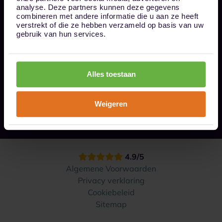
Bel ons op 085 - 0161611
analyse. Deze partners kunnen deze gegevens
info@1box.nl
combineren met andere informatie die u aan ze heeft
Volg ons
verstrekt of die ze hebben verzameld op basis van uw
gebruik van hun services.
Onze opslaglocaties
Alles toestaan
Hoe werkt het?
Weigeren
Contact
4.9/5
Algemene Voorwaarden
Privacy verklaring
Cookiebeleid
Sitemap