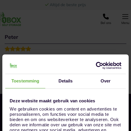
Ga naar de inhoud
Altijd de beste prijs
Bel ons
Menu
Peter
Perfect ruimte’s helaas had ik deze niet meer nodig.
Vriendelijk personeel behulpzaam graag als het
noodzakelijk is huur ik hier weer.
Toestemming
Details
Over
Deze website maakt gebruik van cookies
We gebruiken cookies om content en advertenties te
personaliseren, om functies voor social media te
bieden en om ons websiteverkeer te analyseren. Ook
delen we informatie over uw gebruik van onze site met
onze partners voor social media, adverteren en