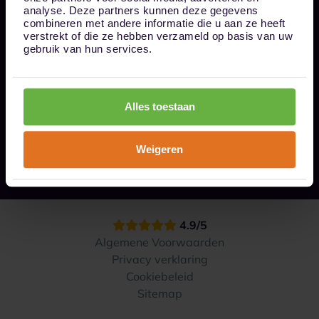
Bel ons op 085 - 0161611
analyse. Deze partners kunnen deze gegevens
info@1box.nl
combineren met andere informatie die u aan ze heeft
Volg ons
verstrekt of die ze hebben verzameld op basis van uw
gebruik van hun services.
Onze opslaglocaties
Alles toestaan
Hoe werkt het?
Weigeren
Contact
4.9/5
Algemene Voorwaarden
Privacy verklaring
Cookiebeleid
Sitemap