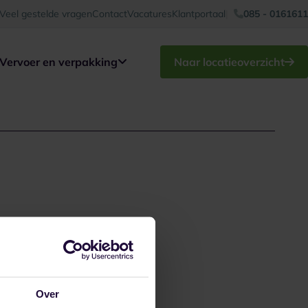
Veel gestelde vragen
Contact
Vacatures
Klantportaal
085 - 0161611
Vervoer en verpakking
Naar locatieoverzicht
Over