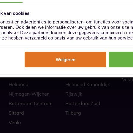
k van cookies
ntent en advertenties te personaliseren, om functies voor soci
yseren. Ook delen we informatie over uw gebruik van onze site 
ies
Hoe
n analyse. Deze partners kunnen deze gegevens combineren met 
Almere
Alphen aan den Rijn
Veili
die ze hebben verzameld op basis van uw gebruik van hun service
Self 
Barendrecht
Bergen op Zoom
Parti
Breda
Den Bosch
Zakel
Weigeren
Eindhoven Best
Goes
Veel
Alle
Heerlen
Heerlen-Heerlerbaan
Vesti
Helmond
Helmond Kanaaldijk
Nijmegen-Wijchen
Rijswijk
Rotterdam Centrum
Rotterdam Zuid
Sittard
Tilburg
Venlo