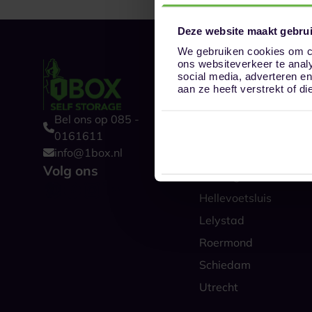
Deze website maakt gebrui
We gebruiken cookies om co
ons websiteverkeer te anal
Onze opslaglocat
social media, adverteren e
Alkmaar
aan ze heeft verstrekt of 
Amsterdam
Bel ons op 085 -
Boxtel
0161611
info@1box.nl
Den Haag
Volg ons
Groningen
Hellevoetsluis
Lelystad
Roermond
Schiedam
Utrecht