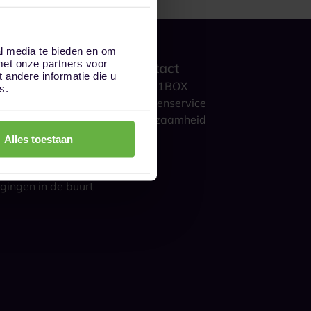
al media te bieden en om
met onze partners voor
 werkt het?
Contact
andere informatie die u
ge opslag
Over 1BOX
s.
storage
Klantenservice
culieren
Duurzaamheid
ijk
Blog
Alles toestaan
gestelde vragen
s over opslag
gingen in de buurt