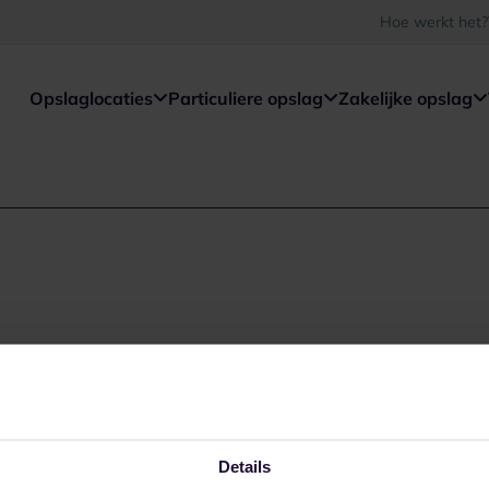
Hoe werkt het?
Opslaglocaties
Particuliere opslag
Zakelijke opslag
Details