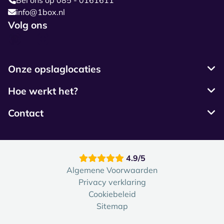
Bel ons op 085 - 0161611
info@1box.nl
Volg ons
Onze opslaglocaties
Hoe werkt het?
Contact
4.9/5
Algemene Voorwaarden
Privacy verklaring
Cookiebeleid
Sitemap