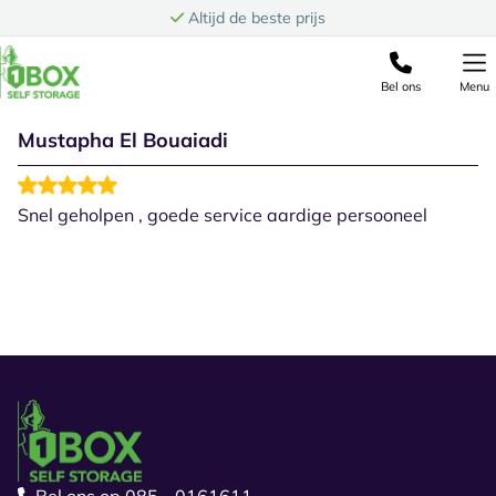
Ga naar de inhoud
Altijd de beste prijs
Bel ons
Menu
Mustapha El Bouaiadi
Snel geholpen , goede service aardige persooneel