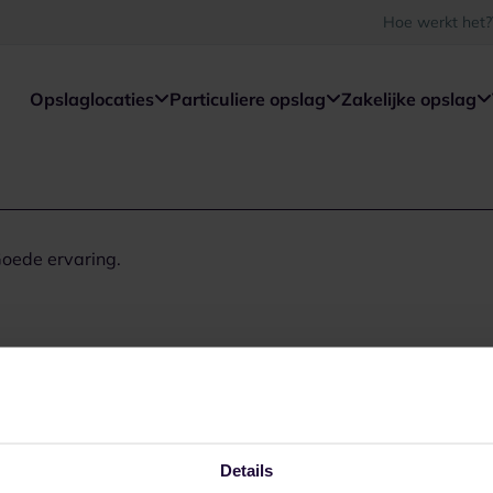
Hoe werkt het?
Opslaglocaties
Particuliere opslag
Zakelijke opslag
Goede ervaring.
Details