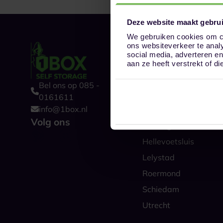
Deze website maakt gebrui
We gebruiken cookies om co
ons websiteverkeer te anal
Onze opslaglocat
social media, adverteren e
Alkmaar
aan ze heeft verstrekt of 
Amsterdam
Bel ons op 085 -
Boxtel
0161611
info@1box.nl
Den Haag
Volg ons
Groningen
Hellevoetsluis
Lelystad
Roermond
Schiedam
Utrecht