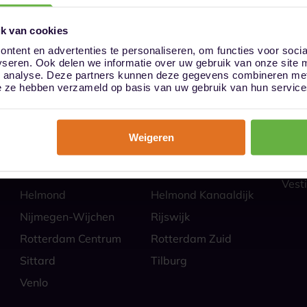
k van cookies
ntent en advertenties te personaliseren, om functies voor soci
yseren. Ook delen we informatie over uw gebruik van onze site 
ies
Hoe
n analyse. Deze partners kunnen deze gegevens combineren met 
Almere
Alphen aan den Rijn
Veili
die ze hebben verzameld op basis van uw gebruik van hun service
Self 
Barendrecht
Bergen op Zoom
Parti
Breda
Den Bosch
Zakel
Weigeren
Eindhoven Best
Goes
Veel
Alle
Heerlen
Heerlen-Heerlerbaan
Vesti
Helmond
Helmond Kanaaldijk
Nijmegen-Wijchen
Rijswijk
Rotterdam Centrum
Rotterdam Zuid
Sittard
Tilburg
Venlo