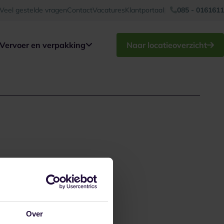
Veel gestelde vragen
Contact
Vacatures
Klantportaal
085 - 0161611
Vervoer en verpakking
Naar locatieoverzicht
Over