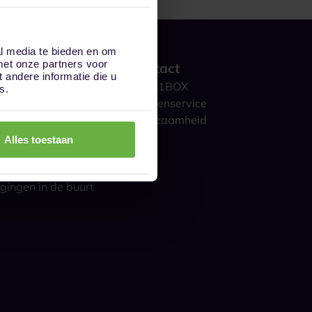
al media te bieden en om
met onze partners voor
 werkt het?
Contact
andere informatie die u
ge opslag
Over 1BOX
s.
storage
Klantenservice
culieren
Duurzaamheid
ijk
Blog
Alles toestaan
gestelde vragen
s over opslag
gingen in de buurt