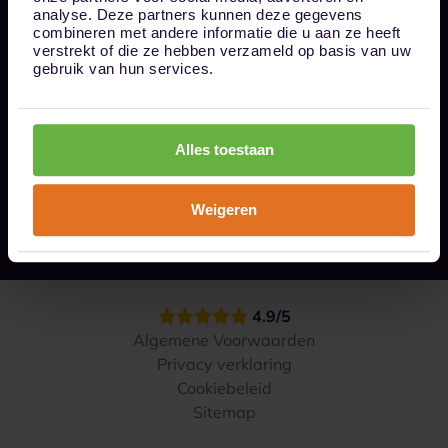
Bel ons op 085 - 0161611
analyse. Deze partners kunnen deze gegevens
info@1box.nl
combineren met andere informatie die u aan ze heeft
Volg ons
verstrekt of die ze hebben verzameld op basis van uw
gebruik van hun services.
Onze opslaglocaties
Alles toestaan
Hoe werkt het?
Weigeren
Contact
4.9/5
Algemene Voorwaarden
Privacy verklaring
Cookiebeleid
Sitemap