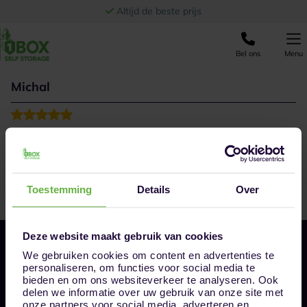
Ga naar de inhoud
Altijd de beste prijs
Bel ons
Menu
Michal
Perfect , snelle en beste service.
Toestemming
Details
Over
Deze website maakt gebruik van cookies
We gebruiken cookies om content en advertenties te
personaliseren, om functies voor social media te
bieden en om ons websiteverkeer te analyseren. Ook
delen we informatie over uw gebruik van onze site met
onze partners voor social media, adverteren en