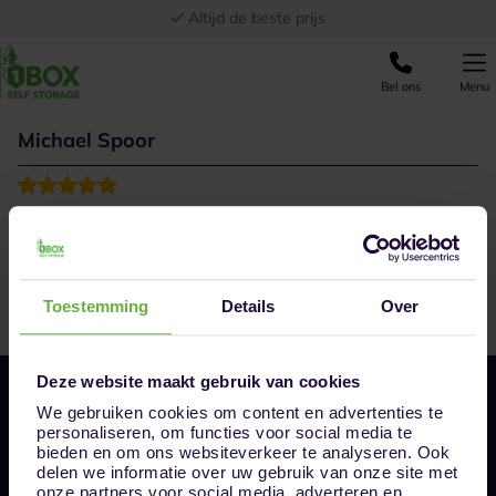
Ga naar de inhoud
Altijd de beste prijs
Bel ons
Menu
Michael Spoor
Toestemming
Details
Over
Deze website maakt gebruik van cookies
We gebruiken cookies om content en advertenties te
personaliseren, om functies voor social media te
bieden en om ons websiteverkeer te analyseren. Ook
delen we informatie over uw gebruik van onze site met
onze partners voor social media, adverteren en