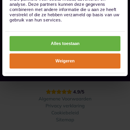
Bel ons op 085 - 0161611
analyse. Deze partners kunnen deze gegevens
info@1box.nl
combineren met andere informatie die u aan ze heeft
Volg ons
verstrekt of die ze hebben verzameld op basis van uw
gebruik van hun services.
Onze opslaglocaties
Alles toestaan
Hoe werkt het?
Weigeren
Contact
4.9/5
Algemene Voorwaarden
Privacy verklaring
Cookiebeleid
Sitemap