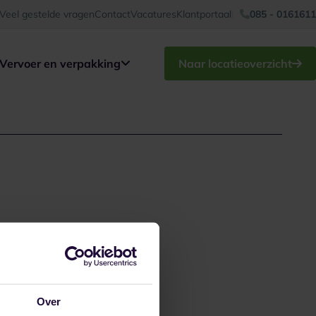
Veel gestelde vragen
Contact
Vacatures
Klantportaal
085 - 0161611
Vervoer en verpakking
Naar locatieoverzicht
Over