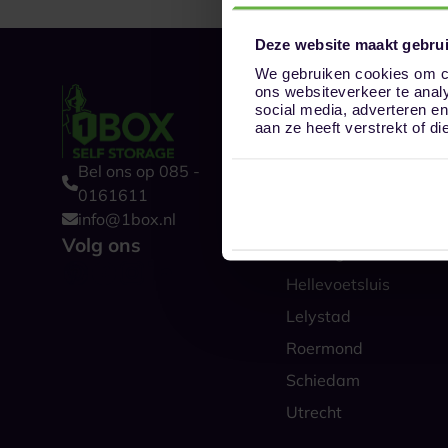
Deze website maakt gebrui
We gebruiken cookies om co
ons websiteverkeer te anal
Onze opslaglocat
social media, adverteren e
Alkmaar
aan ze heeft verstrekt of 
Amsterdam
Bel ons op 085 -
Boxtel
0161611
info@1box.nl
Den Haag
Volg ons
Groningen
Hellevoetsluis
Lelystad
Roermond
Schiedam
Utrecht