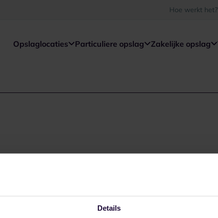
Hoe werkt het?
Opslaglocaties
Particuliere opslag
Zakelijke opslag
Details