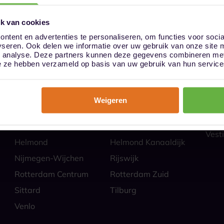
k van cookies
ntent en advertenties te personaliseren, om functies voor soci
yseren. Ook delen we informatie over uw gebruik van onze site 
ies
Hoe
n analyse. Deze partners kunnen deze gegevens combineren met 
Almere
Alphen aan den Rijn
Veili
die ze hebben verzameld op basis van uw gebruik van hun service
Self 
Barendrecht
Bergen op Zoom
Parti
Breda
Den Bosch
Zakel
Weigeren
Eindhoven Best
Goes
Veel
Alle
Heerlen
Heerlen-Heerlerbaan
Vesti
Helmond
Helmond Kanaaldijk
Nijmegen-Wijchen
Rijswijk
Rotterdam Centrum
Rotterdam Zuid
Sittard
Tilburg
Venlo