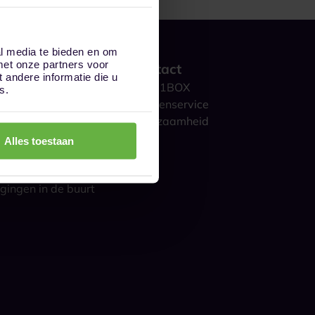
al media te bieden en om
met onze partners voor
 werkt het?
Contact
andere informatie die u
ge opslag
Over 1BOX
s.
storage
Klantenservice
culieren
Duurzaamheid
ijk
Blog
Alles toestaan
gestelde vragen
s over opslag
gingen in de buurt