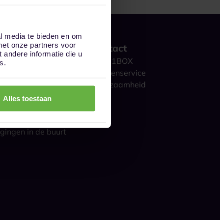
al media te bieden en om
met onze partners voor
 werkt het?
Contact
andere informatie die u
ge opslag
Over 1BOX
s.
storage
Klantenservice
culieren
Duurzaamheid
ijk
Blog
Alles toestaan
gestelde vragen
s over opslag
gingen in de buurt