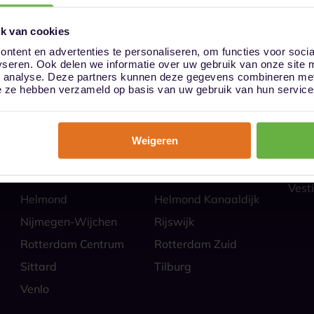
k van cookies
ntent en advertenties te personaliseren, om functies voor soci
yseren. Ook delen we informatie over uw gebruik van onze site 
ies
Hoe
n analyse. Deze partners kunnen deze gegevens combineren met 
Almere
Alphen aan den Rijn
Veili
die ze hebben verzameld op basis van uw gebruik van hun service
Self 
Barendrecht
Bergen op Zoom
Parti
Breda
Den Bosch
Zakel
Weigeren
Eindhoven Best
Goes
Veel
Alle
Heerlen
Heerlen-Heerlerbaan
Vesti
Helmond
Helmond Kanaaldijk
Nijmegen-Wijchen
Rijswijk
Rotterdam Centrum
Rotterdam Zuid
Sittard
Tilburg
Venlo