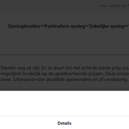
Hoe werkt het?
Opslaglocaties
Particuliere opslag
Zakelijke opslag
Sterker nog ze zijn 2x zo duur! Als het echt de beste prijs zo
elijken landelijk op de geadverteerde prijzen. Deze prijzen z
tonen. Uiteraard voor dezelfde oppervlakte en of verdieping. K
Details