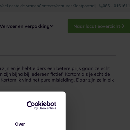
Veel gestelde vragen
Contact
Vacatures
Klantportaal
085 - 0161611
Vervoer en verpakking
Naar locatieoverzicht
u zijn en je hebt elders een betere prijs gaan ze echt
ijn bijna bij iedereen fictief. Kortom als je echt de
ortom ik vind het pure misleiding. Daar zijn ze in elk
Over