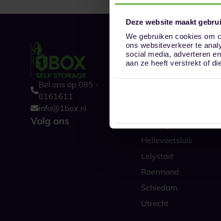
Deze website maakt gebrui
We gebruiken cookies om co
ons websiteverkeer te anal
Onze opslaglocat
social media, adverteren e
Alkmaar
aan ze heeft verstrekt of 
Amsterdam
Bel ons op 085 -
Boxtel
0161611
info@1box.nl
Den Haag
Volg ons
Groningen
Hellevoetsluis
Lelystad
Roermond
Schiedam
Utrecht