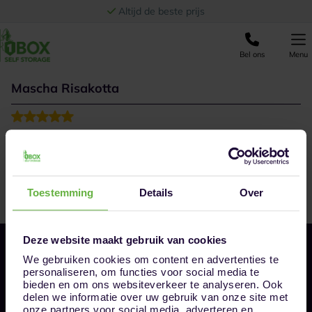
Ga naar de inhoud
Altijd de beste prijs
Bel ons
Menu
Mascha Risakotta
Toestemming
Details
Over
Deze website maakt gebruik van cookies
We gebruiken cookies om content en advertenties te
personaliseren, om functies voor social media te
bieden en om ons websiteverkeer te analyseren. Ook
delen we informatie over uw gebruik van onze site met
onze partners voor social media, adverteren en