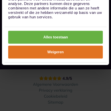
Bel ons op 085 - 0161611
analyse. Deze partners kunnen deze gegevens
info@1box.nl
combineren met andere informatie die u aan ze heeft
Volg ons
verstrekt of die ze hebben verzameld op basis van uw
gebruik van hun services.
Onze opslaglocaties
Alles toestaan
Hoe werkt het?
Weigeren
Contact
4.9/5
Algemene Voorwaarden
Privacy verklaring
Cookiebeleid
Sitemap