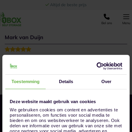
Ga naar de inhoud
Altijd de beste prijs
Bel ons
Menu
Mark van Duijn
Zeer hoffelijk ontvangen door de nieuwe aanwinst en
volgens mij gaat het een hele prettige huurperiode
worden hier!
Toestemming
Details
Over
Deze website maakt gebruik van cookies
We gebruiken cookies om content en advertenties te
personaliseren, om functies voor social media te
bieden en om ons websiteverkeer te analyseren. Ook
delen we informatie over uw gebruik van onze site met
onze partners voor social media, adverteren en