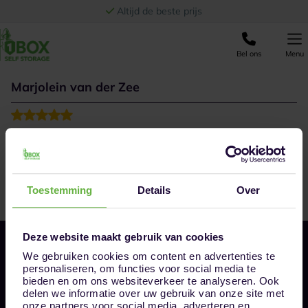
Ga naar de inhoud
Altijd de beste prijs
Bel ons
Menu
Marjolein van der Zee
Mooi schone box. Fijn meegedacht door 1Box en heel
vriendelijk personeel. Wij waren er blij mee.
Toestemming
Details
Over
Deze website maakt gebruik van cookies
We gebruiken cookies om content en advertenties te
personaliseren, om functies voor social media te
bieden en om ons websiteverkeer te analyseren. Ook
delen we informatie over uw gebruik van onze site met
onze partners voor social media, adverteren en