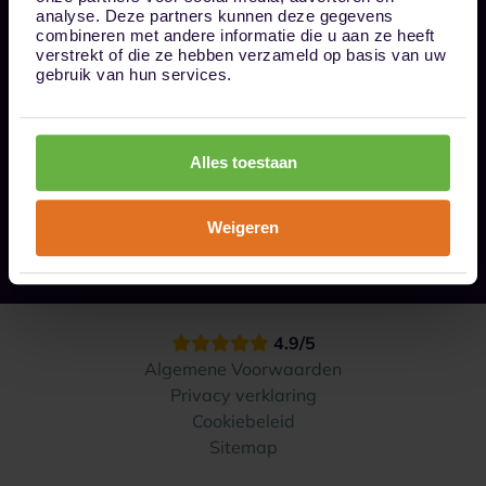
Bel ons op 085 - 0161611
analyse. Deze partners kunnen deze gegevens
info@1box.nl
combineren met andere informatie die u aan ze heeft
Volg ons
verstrekt of die ze hebben verzameld op basis van uw
gebruik van hun services.
Onze opslaglocaties
Alles toestaan
Hoe werkt het?
Weigeren
Contact
4.9/5
Algemene Voorwaarden
Privacy verklaring
Cookiebeleid
Sitemap