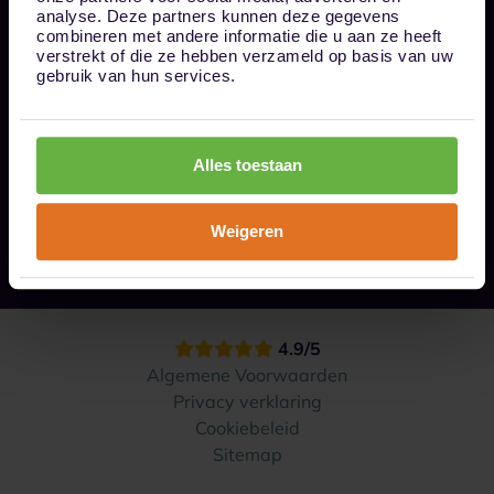
Bel ons op 085 - 0161611
analyse. Deze partners kunnen deze gegevens
info@1box.nl
combineren met andere informatie die u aan ze heeft
Volg ons
verstrekt of die ze hebben verzameld op basis van uw
gebruik van hun services.
Onze opslaglocaties
Alles toestaan
Hoe werkt het?
Weigeren
Contact
4.9/5
Algemene Voorwaarden
Privacy verklaring
Cookiebeleid
Sitemap