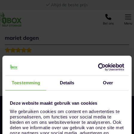
Ga naar de inhoud
Altijd de beste prijs
Bel ons
Menu
mariet degen
Direct geholpen met goede en vriendelijke uitleg en een
goede prijs , de dag van info was de dag dat ik mijn
opslagbox kon gebruiken !!!!
Toestemming
Details
Over
Deze website maakt gebruik van cookies
We gebruiken cookies om content en advertenties te
personaliseren, om functies voor social media te
bieden en om ons websiteverkeer te analyseren. Ook
delen we informatie over uw gebruik van onze site met
onze partners voor social media, adverteren en