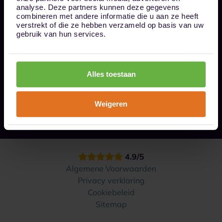
Bel ons op 085 - 0161611
analyse. Deze partners kunnen deze gegevens
info@1box.nl
combineren met andere informatie die u aan ze heeft
Volg ons
verstrekt of die ze hebben verzameld op basis van uw
gebruik van hun services.
Onze opslaglocaties
Alles toestaan
Hoe werkt het?
Weigeren
Contact
4.9/5
Algemene Voorwaarden
Privacy verklaring
Cookiebeleid
Sitemap