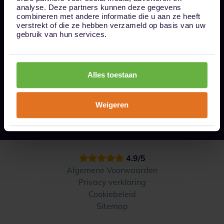
Bel ons op 085 - 0161611
analyse. Deze partners kunnen deze gegevens
info@1box.nl
combineren met andere informatie die u aan ze heeft
Volg ons
verstrekt of die ze hebben verzameld op basis van uw
gebruik van hun services.
Onze opslaglocaties
Alles toestaan
Hoe werkt het?
Weigeren
Contact
4.9/5
Algemene Voorwaarden
Privacy verklaring
Cookiebeleid
Sitemap