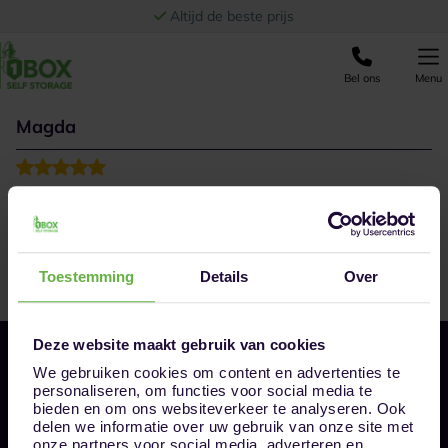
Ga naar de inhoud
Altijd de beste prijs
Bel ons
Menu
Magda
Fijne service mogen ontvangen van vestigingsmanager
Mandy!
Toestemming
Details
Over
Deze website maakt gebruik van cookies
We gebruiken cookies om content en advertenties te
personaliseren, om functies voor social media te
bieden en om ons websiteverkeer te analyseren. Ook
delen we informatie over uw gebruik van onze site met
onze partners voor social media, adverteren en