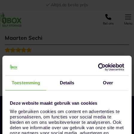
Ga naar de inhoud
Altijd de beste prijs
Bel ons
Menu
Maarten Sechi
Super storage, aanrader
Toestemming
Details
Over
Deze website maakt gebruik van cookies
We gebruiken cookies om content en advertenties te
personaliseren, om functies voor social media te
bieden en om ons websiteverkeer te analyseren. Ook
delen we informatie over uw gebruik van onze site met
onze partners voor social media, adverteren en