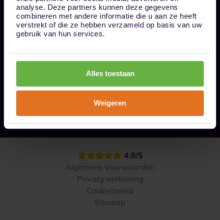
Bel ons op 085 - 0161611
analyse. Deze partners kunnen deze gegevens
info@1box.nl
combineren met andere informatie die u aan ze heeft
Volg ons
verstrekt of die ze hebben verzameld op basis van uw
gebruik van hun services.
Onze opslaglocaties
Alles toestaan
Hoe werkt het?
Weigeren
Contact
4.9/5
Algemene Voorwaarden
Privacy verklaring
Cookiebeleid
Sitemap