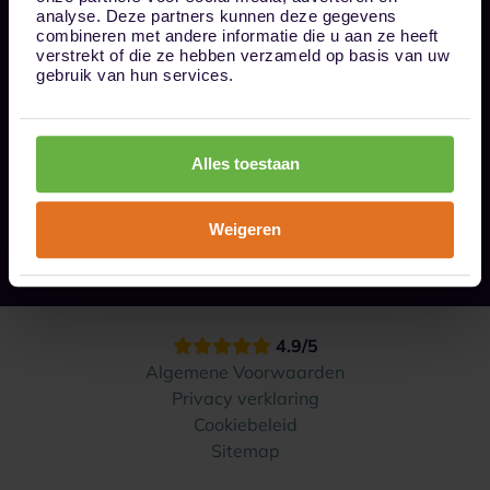
Bel ons op 085 - 0161611
analyse. Deze partners kunnen deze gegevens
info@1box.nl
combineren met andere informatie die u aan ze heeft
Volg ons
verstrekt of die ze hebben verzameld op basis van uw
gebruik van hun services.
Onze opslaglocaties
Alles toestaan
Hoe werkt het?
Weigeren
Contact
4.9/5
Algemene Voorwaarden
Privacy verklaring
Cookiebeleid
Sitemap