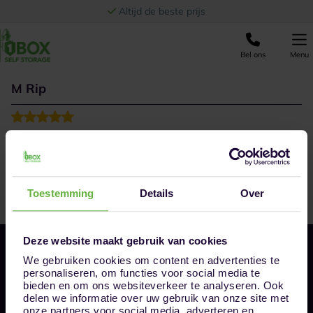
Ga naar de inhoud
Altijd de beste prijs
Bel ons
Menu
M Rip
Het is allemaal prima geregeld en de uitleg die ze
geven is helemaal perfect
Toestemming
Details
Over
Deze website maakt gebruik van cookies
We gebruiken cookies om content en advertenties te
personaliseren, om functies voor social media te
bieden en om ons websiteverkeer te analyseren. Ook
delen we informatie over uw gebruik van onze site met
onze partners voor social media, adverteren en