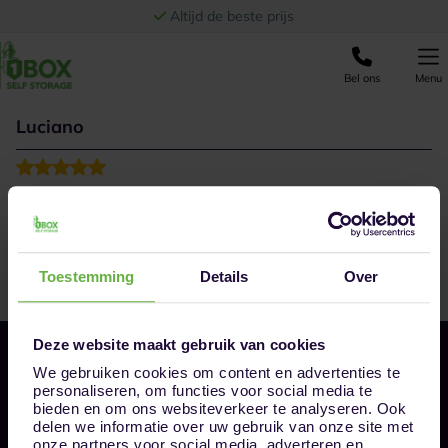
Ga naar de inhoud
Altijd de beste prijs
Bel ons
Menu
Luciano
Zeer professioneel en erg behulpzaam.
Toestemming
Details
Over
Deze website maakt gebruik van cookies
We gebruiken cookies om content en advertenties te
personaliseren, om functies voor social media te
bieden en om ons websiteverkeer te analyseren. Ook
delen we informatie over uw gebruik van onze site met
onze partners voor social media, adverteren en