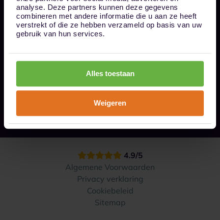
Bel ons op 085 - 0161611
analyse. Deze partners kunnen deze gegevens
info@1box.nl
combineren met andere informatie die u aan ze heeft
Volg ons
verstrekt of die ze hebben verzameld op basis van uw
gebruik van hun services.
Onze opslaglocaties
Alles toestaan
Hoe werkt het?
Weigeren
Contact
4.9/5
Algemene Voorwaarden
Privacy verklaring
Cookiebeleid
Sitemap