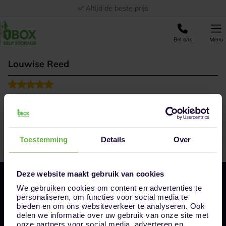
Ga naar de inhoud
Altijd de beste prijs
Bel ons
Menu
Louwise Reed
Perfect service, quick response and a well organised
venue. I can absolutely recommend! Thanks again to
Thea for all the help!
Toestemming
Details
Over
Deze website maakt gebruik van cookies
We gebruiken cookies om content en advertenties te
personaliseren, om functies voor social media te
bieden en om ons websiteverkeer te analyseren. Ook
delen we informatie over uw gebruik van onze site met
onze partners voor social media, adverteren en