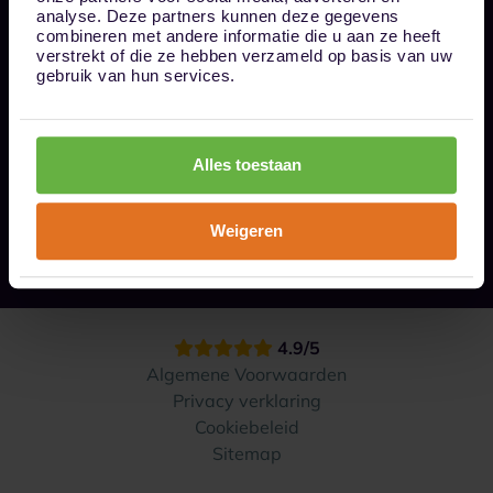
Bel ons op 085 - 0161611
analyse. Deze partners kunnen deze gegevens
info@1box.nl
combineren met andere informatie die u aan ze heeft
Volg ons
verstrekt of die ze hebben verzameld op basis van uw
gebruik van hun services.
Onze opslaglocaties
Alles toestaan
Hoe werkt het?
Weigeren
Contact
4.9/5
Algemene Voorwaarden
Privacy verklaring
Cookiebeleid
Sitemap