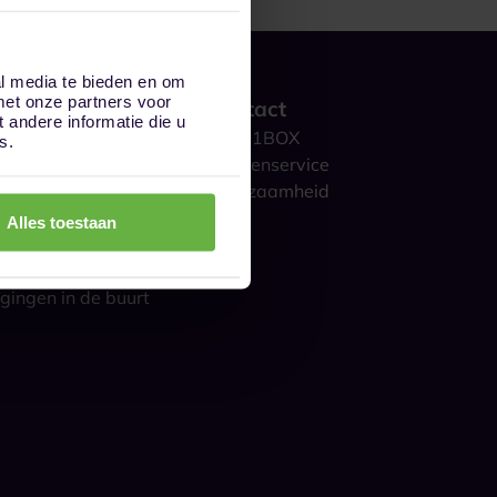
al media te bieden en om
met onze partners voor
 werkt het?
Contact
andere informatie die u
ge opslag
Over 1BOX
s.
storage
Klantenservice
culieren
Duurzaamheid
ijk
Blog
Alles toestaan
gestelde vragen
s over opslag
gingen in de buurt