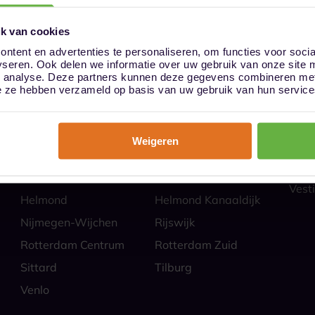
k van cookies
ntent en advertenties te personaliseren, om functies voor soci
yseren. Ook delen we informatie over uw gebruik van onze site 
ies
Hoe
n analyse. Deze partners kunnen deze gegevens combineren met 
Almere
Alphen aan den Rijn
Veili
die ze hebben verzameld op basis van uw gebruik van hun service
Self 
Barendrecht
Bergen op Zoom
Parti
Breda
Den Bosch
Zakel
Weigeren
Eindhoven Best
Goes
Veel
Alle
Heerlen
Heerlen-Heerlerbaan
Vesti
Helmond
Helmond Kanaaldijk
Nijmegen-Wijchen
Rijswijk
Rotterdam Centrum
Rotterdam Zuid
Sittard
Tilburg
Venlo