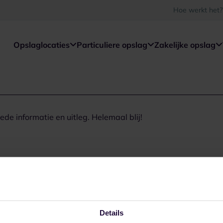
Hoe werkt het?
Opslaglocaties
Particuliere opslag
Zakelijke opslag
de informatie en uitleg. Helemaal blij!
Details