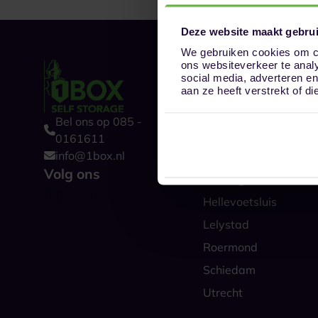
Deze website maakt gebrui
We gebruiken cookies om co
ons websiteverkeer te anal
Onze opslaglocat
social media, adverteren e
Alkmaar
aan ze heeft verstrekt of 
Amsterdam
Bel ons op 085 -
Boxtel
0161611
info@1box.nl
Den Haag
Volg ons
Groningen
Hellevoetsluis
Lelystad
Roermond
Schiedam
Utrecht