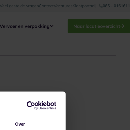
Veel gestelde vragen
Contact
Vacatures
Klantportaal
085 - 0161611
Vervoer en verpakking
Naar locatieoverzicht
Over