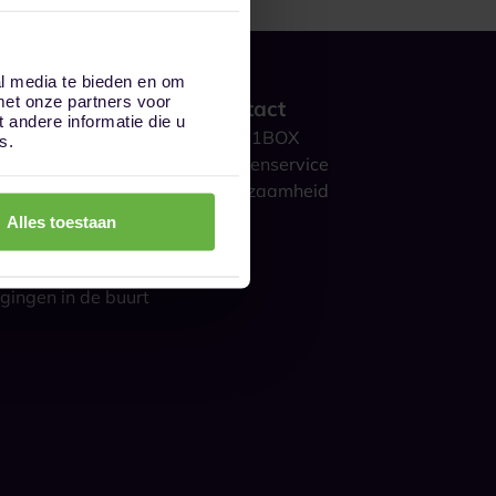
al media te bieden en om
met onze partners voor
 werkt het?
Contact
andere informatie die u
ge opslag
Over 1BOX
s.
storage
Klantenservice
culieren
Duurzaamheid
ijk
Blog
Alles toestaan
gestelde vragen
s over opslag
gingen in de buurt