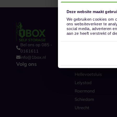
Deze website maakt gebrui
We gebruiken cookies om co
ons websiteverkeer te anal
Onze opslaglocat
social media, adverteren e
Alkmaar
aan ze heeft verstrekt of 
Amsterdam
Bel ons op 085 -
Boxtel
0161611
info@1box.nl
Den Haag
Volg ons
Groningen
Hellevoetsluis
Lelystad
Roermond
Schiedam
Utrecht