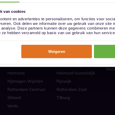
k van cookies
ntent en advertenties te personaliseren, om functies voor soci
yseren. Ook delen we informatie over uw gebruik van onze site 
ies
Hoe
n analyse. Deze partners kunnen deze gegevens combineren met 
Almere
Alphen aan den Rijn
Veili
die ze hebben verzameld op basis van uw gebruik van hun service
Self 
Barendrecht
Bergen op Zoom
Parti
Breda
Den Bosch
Zakel
Weigeren
Eindhoven Best
Goes
Veel
Alle
Heerlen
Heerlen-Heerlerbaan
Vesti
Helmond
Helmond Kanaaldijk
Nijmegen-Wijchen
Rijswijk
Rotterdam Centrum
Rotterdam Zuid
Sittard
Tilburg
Venlo