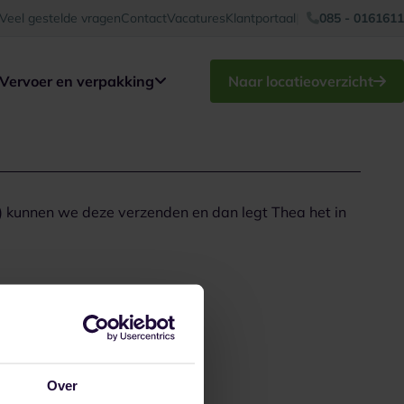
Veel gestelde vragen
Contact
Vacatures
Klantportaal
085 - 0161611
Vervoer en verpakking
Naar locatieoverzicht
) kunnen we deze verzenden en dan legt Thea het in
Over