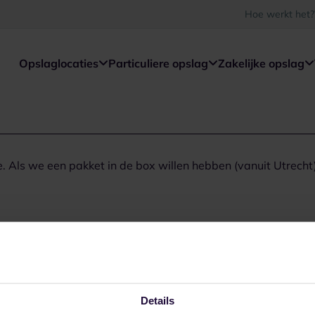
Hoe werkt het?
Opslaglocaties
Particuliere opslag
Zakelijke opslag
. Als we een pakket in de box willen hebben (vanuit Utrecht
Details