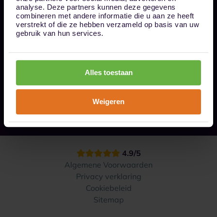
Bel ons op 085 - 0161611
analyse. Deze partners kunnen deze gegevens
info@1box.nl
combineren met andere informatie die u aan ze heeft
Volg ons
verstrekt of die ze hebben verzameld op basis van uw
gebruik van hun services.
Onze opslaglocaties
Alles toestaan
Hoe werkt het?
Weigeren
Contact
4.9/5
Algemene Voorwaarden
Privacy verklaring
Cookiebeleid
Sitemap