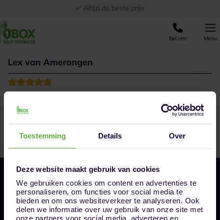
Ga naar de inhoud
Altijd de beste prijs
Bel ons
Menu
Lex van Amerongen
Top service!
Beheerder altijd meedenkend en zeer oplossingsgericht
Toestemming
Details
Over
Deze website maakt gebruik van cookies
We gebruiken cookies om content en advertenties te
personaliseren, om functies voor social media te
bieden en om ons websiteverkeer te analyseren. Ook
delen we informatie over uw gebruik van onze site met
onze partners voor social media, adverteren en