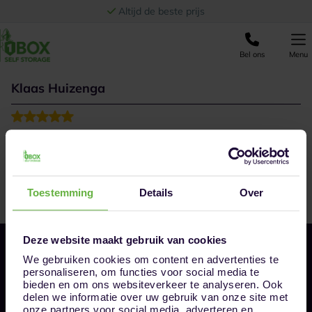
Ga naar de inhoud
Altijd de beste prijs
Bel ons
Menu
Klaas Huizenga
Great communicatie from the very friendly employee.
Toestemming
Details
Over
Deze website maakt gebruik van cookies
We gebruiken cookies om content en advertenties te
personaliseren, om functies voor social media te
bieden en om ons websiteverkeer te analyseren. Ook
delen we informatie over uw gebruik van onze site met
onze partners voor social media, adverteren en