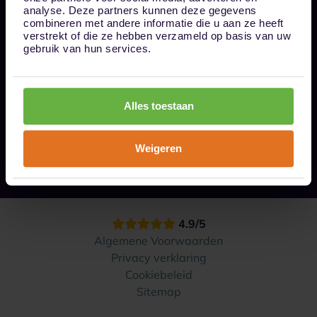
Bel ons op 085 - 0161611
analyse. Deze partners kunnen deze gegevens
info@1box.nl
combineren met andere informatie die u aan ze heeft
Volg ons
verstrekt of die ze hebben verzameld op basis van uw
gebruik van hun services.
Onze opslaglocaties
Alles toestaan
Hoe werkt het?
Weigeren
Contact
4.9/5
Algemene Voorwaarden
Privacy verklaring
Cookiebeleid
Sitemap