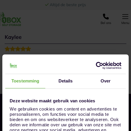
Ga naar de inhoud
Altijd de beste prijs
Bel ons
Menu
Kaylee
Toestemming
Details
Over
Deze website maakt gebruik van cookies
We gebruiken cookies om content en advertenties te
personaliseren, om functies voor social media te
bieden en om ons websiteverkeer te analyseren. Ook
delen we informatie over uw gebruik van onze site met
onze partners voor social media, adverteren en