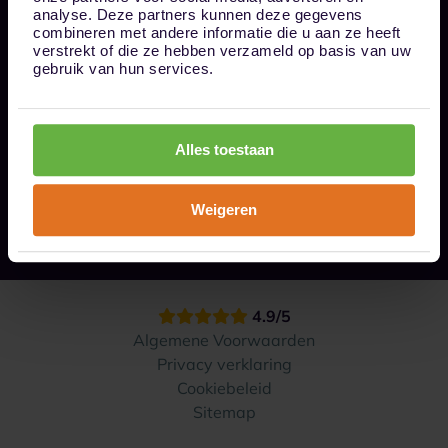
Bel ons op 085 - 0161611
analyse. Deze partners kunnen deze gegevens
info@1box.nl
combineren met andere informatie die u aan ze heeft
Volg ons
verstrekt of die ze hebben verzameld op basis van uw
gebruik van hun services.
Onze opslaglocaties
Alles toestaan
Hoe werkt het?
Weigeren
Contact
4.9/5
Algemene Voorwaarden
Privacy verklaring
Cookiebeleid
Sitemap