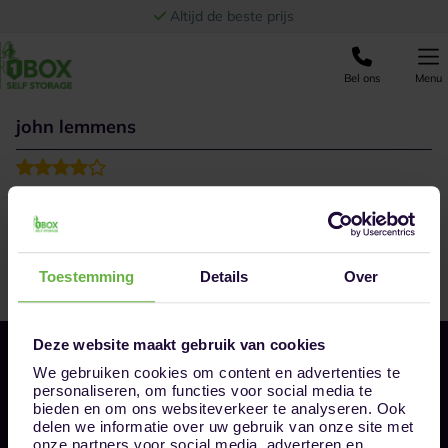
Ga naar de inhoud
Altijd de beste prijs
Bel ons
Menu
john lemmens
Was een nieuwe ervaring maar een goede ervaring.
Toestemming
Details
Over
Deze website maakt gebruik van cookies
We gebruiken cookies om content en advertenties te
personaliseren, om functies voor social media te
bieden en om ons websiteverkeer te analyseren. Ook
delen we informatie over uw gebruik van onze site met
onze partners voor social media, adverteren en