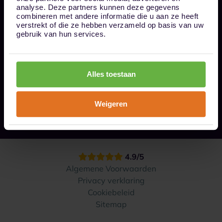
Bel ons op 085 - 0161611
analyse. Deze partners kunnen deze gegevens
info@1box.nl
combineren met andere informatie die u aan ze heeft
Volg ons
verstrekt of die ze hebben verzameld op basis van uw
gebruik van hun services.
Onze opslaglocaties
Alles toestaan
Hoe werkt het?
Weigeren
Contact
4.9/5
Algemene Voorwaarden
Privacy verklaring
Cookiebeleid
Sitemap