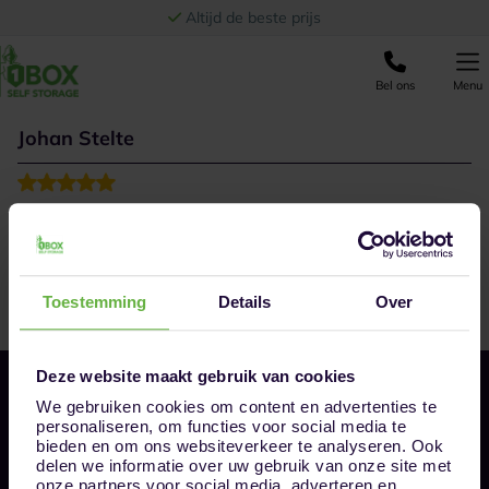
Ga naar de inhoud
Altijd de beste prijs
Bel ons
Menu
Johan Stelte
Goed en vriendelijk
Toestemming
Details
Over
Deze website maakt gebruik van cookies
We gebruiken cookies om content en advertenties te
personaliseren, om functies voor social media te
bieden en om ons websiteverkeer te analyseren. Ook
delen we informatie over uw gebruik van onze site met
onze partners voor social media, adverteren en