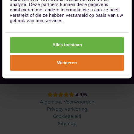
Bel ons op 085 - 0161611
analyse. Deze partners kunnen deze gegevens
info@1box.nl
combineren met andere informatie die u aan ze heeft
Volg ons
verstrekt of die ze hebben verzameld op basis van uw
gebruik van hun services.
Onze opslaglocaties
Alles toestaan
Hoe werkt het?
Weigeren
Contact
4.9/5
Algemene Voorwaarden
Privacy verklaring
Cookiebeleid
Sitemap