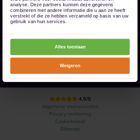
Bel ons op 085 - 0161611
analyse. Deze partners kunnen deze gegevens
info@1box.nl
combineren met andere informatie die u aan ze heeft
Volg ons
verstrekt of die ze hebben verzameld op basis van uw
gebruik van hun services.
Onze opslaglocaties
Alles toestaan
Hoe werkt het?
Weigeren
Contact
4.9/5
Algemene Voorwaarden
Privacy verklaring
Cookiebeleid
Sitemap