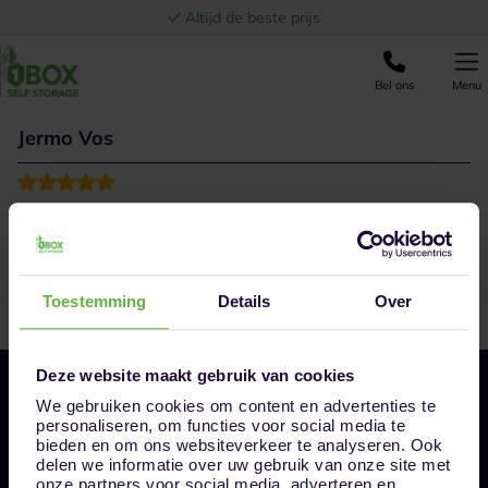
Ga naar de inhoud
Altijd de beste prijs
Bel ons
Menu
Jermo Vos
Great feeling
Toestemming
Details
Over
Deze website maakt gebruik van cookies
We gebruiken cookies om content en advertenties te
personaliseren, om functies voor social media te
bieden en om ons websiteverkeer te analyseren. Ook
delen we informatie over uw gebruik van onze site met
onze partners voor social media, adverteren en