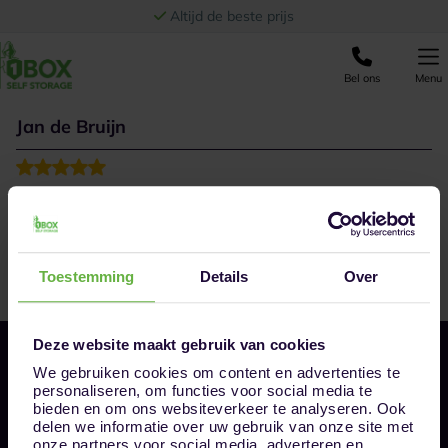
Ga naar de inhoud
Altijd de beste prijs
Bel ons
Menu
Jan de Bruijn
Zeer goed van info voorzien van store manager Tom.
Toestemming
Details
Over
Deze website maakt gebruik van cookies
We gebruiken cookies om content en advertenties te
personaliseren, om functies voor social media te
bieden en om ons websiteverkeer te analyseren. Ook
delen we informatie over uw gebruik van onze site met
onze partners voor social media, adverteren en