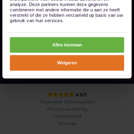
Bel ons op 085 - 0161611
analyse. Deze partners kunnen deze gegevens
info@1box.nl
combineren met andere informatie die u aan ze heeft
Volg ons
verstrekt of die ze hebben verzameld op basis van uw
gebruik van hun services.
Onze opslaglocaties
Alles toestaan
Hoe werkt het?
Weigeren
Contact
4.9/5
Algemene Voorwaarden
Privacy verklaring
Cookiebeleid
Sitemap