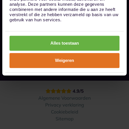
Bel ons op 085 - 0161611
analyse. Deze partners kunnen deze gegevens
info@1box.nl
combineren met andere informatie die u aan ze heeft
Volg ons
verstrekt of die ze hebben verzameld op basis van uw
gebruik van hun services.
Onze opslaglocaties
Alles toestaan
Hoe werkt het?
Weigeren
Contact
4.9/5
Algemene Voorwaarden
Privacy verklaring
Cookiebeleid
Sitemap