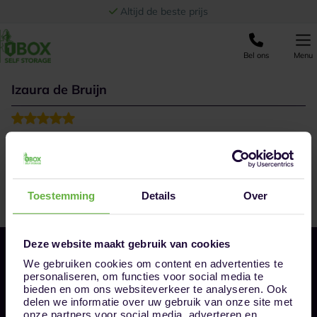
Ga naar de inhoud
Altijd de beste prijs
Bel ons
Menu
Izaura de Bruijn
Super goede service van Tom gehad . Goede uitleg en
er is fijn de tijd voor ons genomen ! Zeker een aanrader
ziet er ook heel netjes uit daar.
Toestemming
Details
Over
Deze website maakt gebruik van cookies
We gebruiken cookies om content en advertenties te
personaliseren, om functies voor social media te
bieden en om ons websiteverkeer te analyseren. Ook
delen we informatie over uw gebruik van onze site met
onze partners voor social media, adverteren en