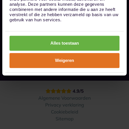
Bel ons op 085 - 0161611
analyse. Deze partners kunnen deze gegevens
info@1box.nl
combineren met andere informatie die u aan ze heeft
Volg ons
verstrekt of die ze hebben verzameld op basis van uw
gebruik van hun services.
Onze opslaglocaties
Alles toestaan
Hoe werkt het?
Weigeren
Contact
4.9/5
Algemene Voorwaarden
Privacy verklaring
Cookiebeleid
Sitemap