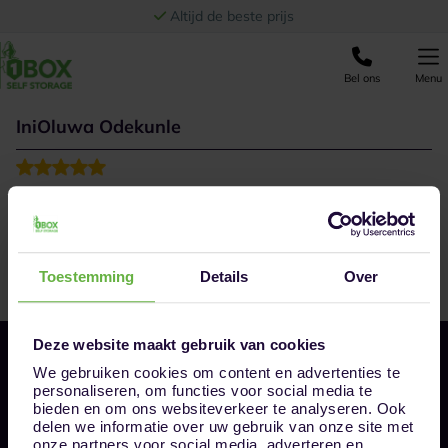
Ga naar de inhoud
Altijd de beste prijs
Bel ons
Menu
IniOluwa Odekunle
We had our possessions in storage for almost 2 years, I
never had a moment of worry. Very good and secure
storage. Good communication and responsive customer
service. I would 100%recommend.
Toestemming
Details
Over
Deze website maakt gebruik van cookies
We gebruiken cookies om content en advertenties te
personaliseren, om functies voor social media te
bieden en om ons websiteverkeer te analyseren. Ook
delen we informatie over uw gebruik van onze site met
onze partners voor social media, adverteren en