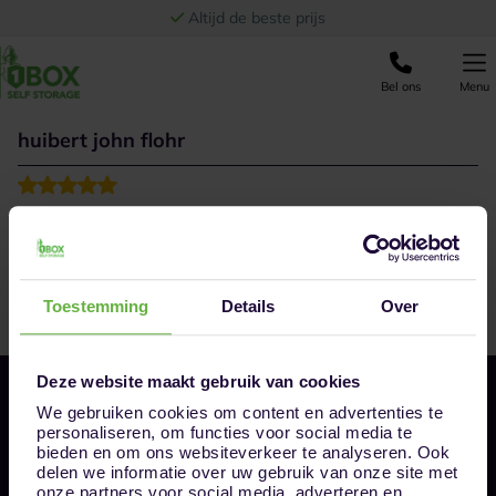
Ga naar de inhoud
Altijd de beste prijs
Bel ons
Menu
huibert john flohr
Zo’n vlotte behandeling en vriendelijke mensen en
bediening. Meedenkend aan wensen van klanten. Top
Toestemming
Details
Over
Deze website maakt gebruik van cookies
We gebruiken cookies om content en advertenties te
personaliseren, om functies voor social media te
bieden en om ons websiteverkeer te analyseren. Ook
delen we informatie over uw gebruik van onze site met
onze partners voor social media, adverteren en