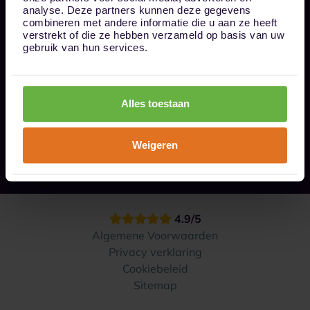
Bel ons op 085 - 0161611
analyse. Deze partners kunnen deze gegevens
info@1box.nl
combineren met andere informatie die u aan ze heeft
Volg ons
verstrekt of die ze hebben verzameld op basis van uw
gebruik van hun services.
Onze opslaglocaties
Alles toestaan
Hoe werkt het?
Weigeren
Contact
4.9/5
Algemene Voorwaarden
Privacy verklaring
Cookiebeleid
Sitemap