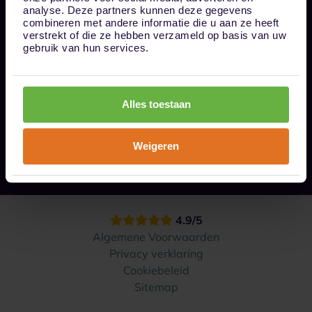
Bel ons op 085 - 0161611
analyse. Deze partners kunnen deze gegevens
info@1box.nl
combineren met andere informatie die u aan ze heeft
Volg ons
verstrekt of die ze hebben verzameld op basis van uw
gebruik van hun services.
Onze opslaglocaties
Alles toestaan
Hoe werkt het?
Weigeren
Contact
4.9/5
Algemene Voorwaarden
Privacy verklaring
Cookiebeleid
Sitemap