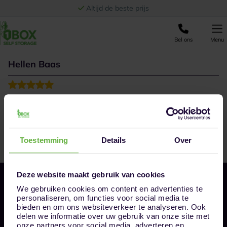
Ga naar de inhoud
Altijd de beste prijs
Bel ons
Menu
Hellen Baas
Keurig verzorgd
Toestemming
Details
Over
Deze website maakt gebruik van cookies
We gebruiken cookies om content en advertenties te
personaliseren, om functies voor social media te
bieden en om ons websiteverkeer te analyseren. Ook
delen we informatie over uw gebruik van onze site met
onze partners voor social media, adverteren en