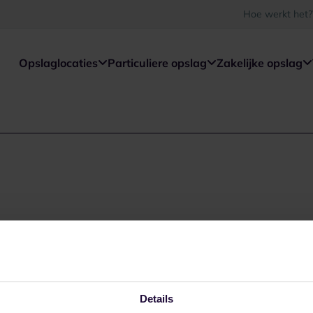
Hoe werkt het?
Opslaglocaties
Particuliere opslag
Zakelijke opslag
Details