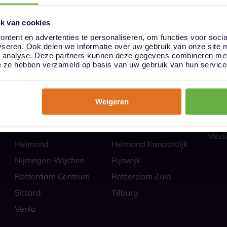
k van cookies
ntent en advertenties te personaliseren, om functies voor soci
yseren. Ook delen we informatie over uw gebruik van onze site 
ies
Hoe
n analyse. Deze partners kunnen deze gegevens combineren met 
Almere
Alphen aan den Rijn
Veili
die ze hebben verzameld op basis van uw gebruik van hun service
Self 
Barendrecht
Bergen op Zoom
Parti
Breda
Den Bosch
Zakel
Weigeren
Eindhoven Best
Goes
Veel
Alle
Heerlen
Heerlen-Heerlerbaan
Vesti
Helmond
Helmond Kanaaldijk
Nijmegen-Wijchen
Rijswijk
Rotterdam Centrum
Rotterdam Zuid
Sittard
Tilburg
Venlo