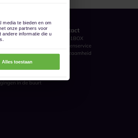
al media te bieden en om
met onze partners voor
 werkt het?
Contact
andere informatie die u
ge opslag
Over 1BOX
s.
storage
Klantenservice
culieren
Duurzaamheid
ijk
Blog
Alles toestaan
gestelde vragen
s over opslag
gingen in de buurt