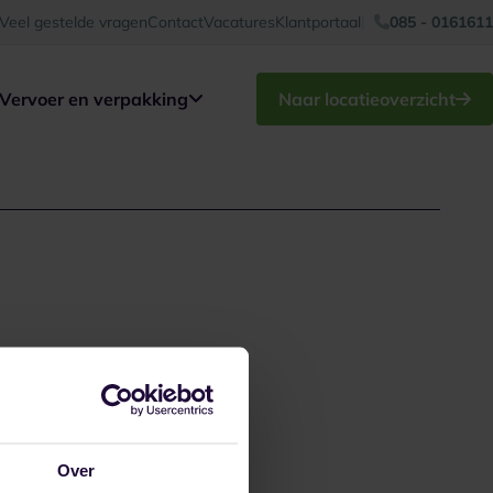
Veel gestelde vragen
Contact
Vacatures
Klantportaal
085 - 0161611
Vervoer en verpakking
Naar locatieoverzicht
Over