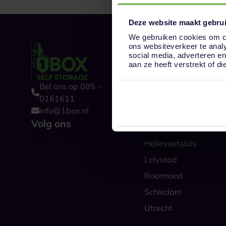
Deze website maakt gebrui
We gebruiken cookies om co
ons websiteverkeer te anal
Onze opslaglocat
social media, adverteren e
Alkmaar
aan ze heeft verstrekt of 
Amsterdam
Bel ons op 085 -
Boxtel
0161611
info@1box.nl
Den Haag
Volg ons
Groningen
Hellevoetsluis
Lelystad
Roermond
Schiedam
Utrecht