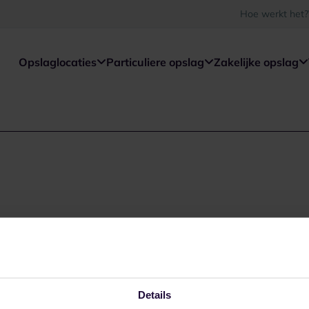
Hoe werkt het?
Opslaglocaties
Particuliere opslag
Zakelijke opslag
Details