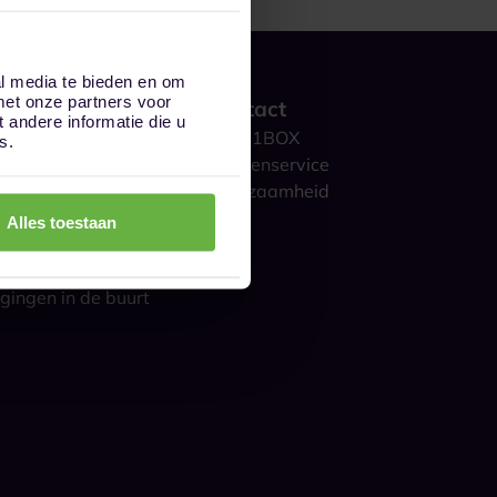
al media te bieden en om
met onze partners voor
 werkt het?
Contact
andere informatie die u
ge opslag
Over 1BOX
s.
storage
Klantenservice
culieren
Duurzaamheid
ijk
Blog
Alles toestaan
gestelde vragen
s over opslag
gingen in de buurt