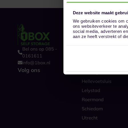
Deze website maakt gebrui
We gebruiken cookies om co
ons websiteverkeer te anal
Onze opslaglocat
social media, adverteren e
Alkmaar
aan ze heeft verstrekt of 
Amsterdam
Bel ons op 085 -
Boxtel
0161611
info@1box.nl
Den Haag
Volg ons
Groningen
Hellevoetsluis
Lelystad
Roermond
Schiedam
Utrecht