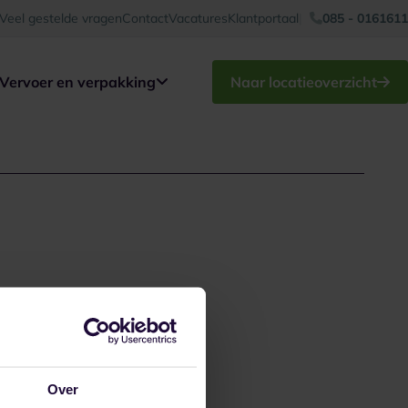
Veel gestelde vragen
Contact
Vacatures
Klantportaal
085 - 0161611
Vervoer en verpakking
Naar locatieoverzicht
Over