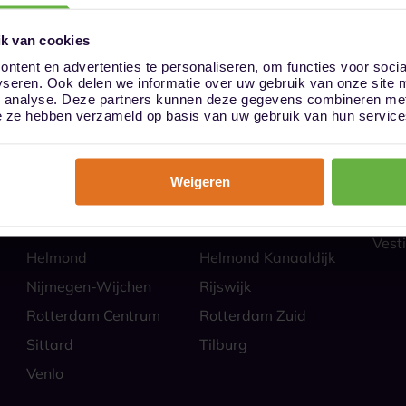
k van cookies
ntent en advertenties te personaliseren, om functies voor soci
yseren. Ook delen we informatie over uw gebruik van onze site 
ies
Hoe
n analyse. Deze partners kunnen deze gegevens combineren met 
Almere
Alphen aan den Rijn
Veili
die ze hebben verzameld op basis van uw gebruik van hun service
Self 
Barendrecht
Bergen op Zoom
Parti
Breda
Den Bosch
Zakel
Weigeren
Eindhoven Best
Goes
Veel
Alle
Heerlen
Heerlen-Heerlerbaan
Vesti
Helmond
Helmond Kanaaldijk
Nijmegen-Wijchen
Rijswijk
Rotterdam Centrum
Rotterdam Zuid
Sittard
Tilburg
Venlo