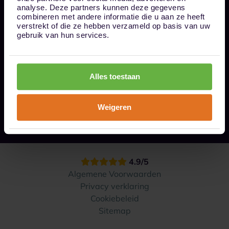
Bel ons op 085 - 0161611
analyse. Deze partners kunnen deze gegevens
info@1box.nl
combineren met andere informatie die u aan ze heeft
Volg ons
verstrekt of die ze hebben verzameld op basis van uw
gebruik van hun services.
Onze opslaglocaties
Alles toestaan
Hoe werkt het?
Weigeren
Contact
4.9/5
Algemene Voorwaarden
Privacy verklaring
Cookiebeleid
Sitemap