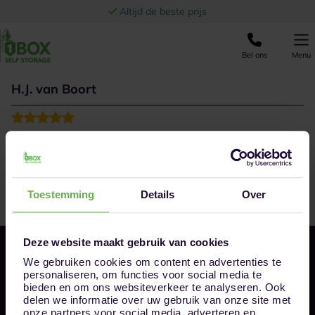
Ga naar de inhoud
Altijd de beste prijs
Bel ons
Menu
H.J. van Boort
Ik ben ontzettend goed geholpen door meerdere
medewerkers van andere steden maar Marilena uit
Breda is wel de topper. Allemaal erg servicegericht en
meedenkend als er een probleem is. Een dikke 5 sterren
Toestemming
Details
Over
Deze website maakt gebruik van cookies
We gebruiken cookies om content en advertenties te
personaliseren, om functies voor social media te
bieden en om ons websiteverkeer te analyseren. Ook
delen we informatie over uw gebruik van onze site met
onze partners voor social media, adverteren en