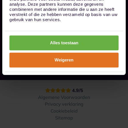
Bel ons op 085 - 0161611
analyse. Deze partners kunnen deze gegevens
info@1box.nl
combineren met andere informatie die u aan ze heeft
Volg ons
verstrekt of die ze hebben verzameld op basis van uw
gebruik van hun services.
Onze opslaglocaties
Alles toestaan
Hoe werkt het?
Weigeren
Contact
4.9/5
Algemene Voorwaarden
Privacy verklaring
Cookiebeleid
Sitemap