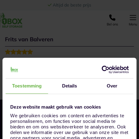
Ga naar de inhoud
Altijd de beste prijs
Bel ons
Menu
Frits van Balveren
Toestemming
Details
Over
Deze website maakt gebruik van cookies
We gebruiken cookies om content en advertenties te
personaliseren, om functies voor social media te
bieden en om ons websiteverkeer te analyseren. Ook
delen we informatie over uw gebruik van onze site met
onze partners voor social media, adverteren en